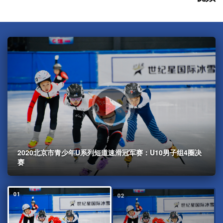
2020北京市青少年U系列短道速滑冠军赛：U10男子组4圈决
赛
01
02